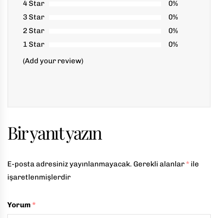
4 Star
0%
3 Star
0%
2 Star
0%
1 Star
0%
(Add your review)
Bir yanıt yazın
E-posta adresiniz yayınlanmayacak.
Gerekli alanlar
*
ile
işaretlenmişlerdir
Yorum
*