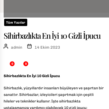
Skip
Tüm Yazılar
to
w
Sihirbazlıkta En İyi 10 Gizli İpucu
the
content
u
admin
14 Ekim 2023
0
0
Sihirbazlıkta En İyi 10 Gizli İpucu
Sihirbazlık, yüzyıllardır insanları büyüleyen ve şaşırtan bir
sanattır. Sihirbazlar, izleyicileri şaşırtmak için çeşitli
hileler ve teknikler kullanır. İşte sihirbazlıkta
ustalaşmanıza yardımcı olabilecek 10 gizli ipucu: