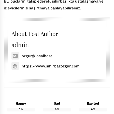
Bu ipuçlarını takip ederek, sihirbazlıkta ustalaşmaya ve
izleyicilerinizi şaşırtmaya başlayabilirsiniz.
About Post Author
admin
ozgur@localhost
https://www.sihirbazozgur.com
Happy
Sad
Excited
0
%
0
%
0
%