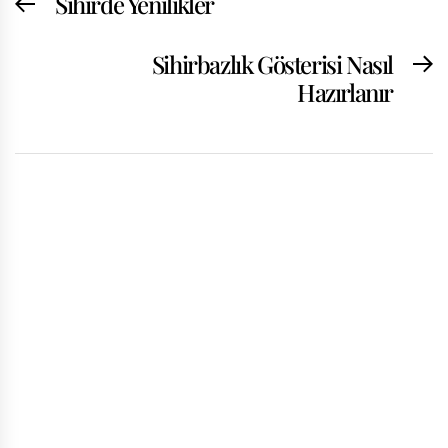
Sihirde Yenilikler
Previous
gezinmesi
post:
Sihirbazlık Gösterisi Nasıl
N
Hazırlanır
p