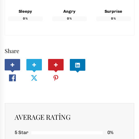
Sleepy
Angry
Surprise
0
%
0
%
0
%
Share
AVERAGE RATING
5 Star
0%