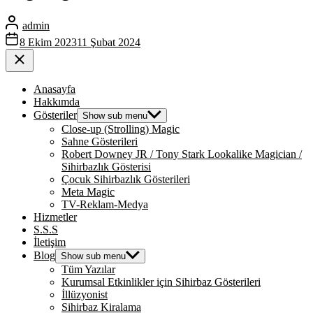
admin
8 Ekim 2023
11 Şubat 2024
Anasayfa
Hakkımda
Gösteriler
Show sub menu
Close-up (Strolling) Magic
Sahne Gösterileri
Robert Downey JR / Tony Stark Lookalike Magician /
Sihirbazlık Gösterisi
Çocuk Sihirbazlık Gösterileri
Meta Magic
TV-Reklam-Medya
Hizmetler
S.S.S
İletişim
Blog
Show sub menu
Tüm Yazılar
Kurumsal Etkinlikler için Sihirbaz Gösterileri
İllüzyonist
Sihirbaz Kiralama