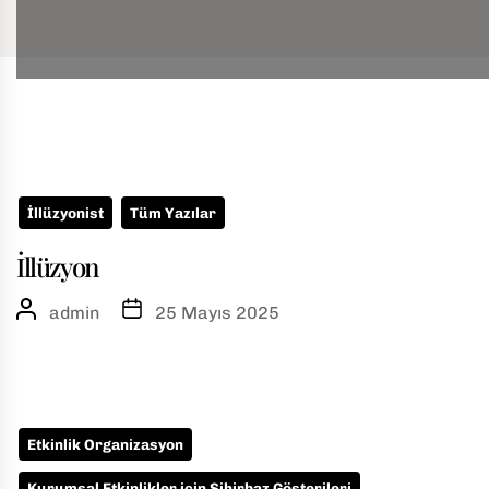
Skip
to
w
the
Posts
content
pagination
u
İllüzyonist
Tüm Yazılar
İllüzyon
admin
25 Mayıs 2025
Etkinlik Organizasyon
Kurumsal Etkinlikler için Sihirbaz Gösterileri