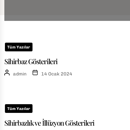
Skip
to
w
the
Tüm Yazılar
content
u
Sihirbaz Gösterileri
admin
14 Ocak 2024
Tüm Yazılar
Sihirbazlık ve İllüzyon Gösterileri