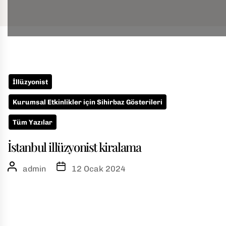
Skip
to
w
the
İllüzyonist
content
u
Kurumsal Etkinlikler için Sihirbaz Gösterileri
Tüm Yazılar
İstanbul illüzyonist kiralama
admin
12 Ocak 2024